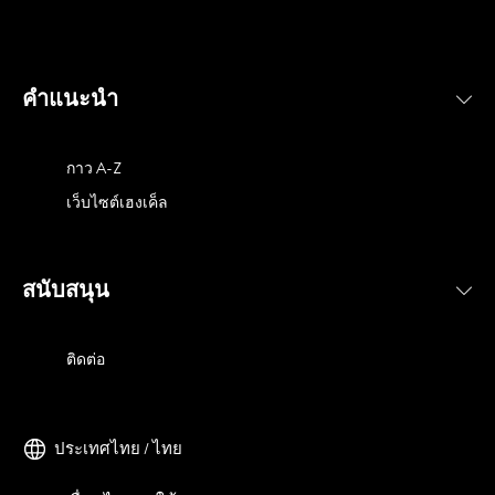
คำแนะนำ
กาว A-Z
เว็บไซต์เฮงเค็ล
สนับสนุน
ติดต่อ
ประเทศไทย / ไทย