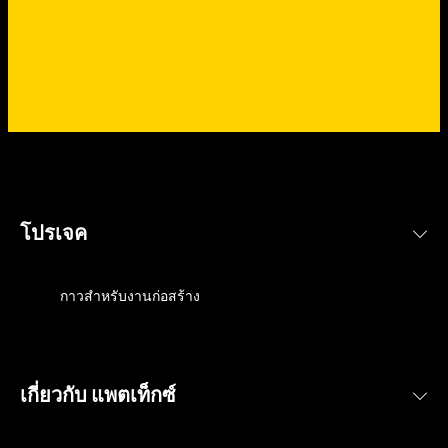
บทความ
โปรเจค
อ่านยาว
บทความ
6 นาที
อ่านยาว
บทความ
3 นาที
อ่านยาว
ยาแนวห้องน้ํายี่ห้อไหนดีที่สุด?
บทความ
7 นาที
อ่านยาว
สารเคลือบหลุมร่องโพลียูรีเทน: โฟม
กาวสำหรับงานก่อสร้าง
บทความ
4 นาที
อ่านยาว
วิธใช้ปืนยาแนว
บทความ
ยาแนวเพื่อผลลัพธ์ระดับมืออาชีพ
6 นาที
อ่านยาว
เคล็ดลับการเลือกใช้ ยาแนวกันน้ำที่
บทความ
4 นาที
อ่านยาว
กาวร้อนติดกระจก: กาวพลังตะปูที่
เหมาะกับงาน
4 นาที
วิธีขจัดคราบกาวบนกระเบื้องยางและ
ทำให้เรื่องซ่อมแซมเป็นเรื่องง่าย
เกี่ยวกับ แพตเท็กซ์
ทำความรู้จักซีลยาง
พื้นผิวอื่นๆ บอกเลยว่าได้ผล