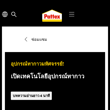
ซ่อมแซม
อุปกรณ์ทากาวมหัศจรรย์!
เปิดเทคโนโลยีอุปกรณ์ทากาว
บทความอ่านยาว 4 นาที