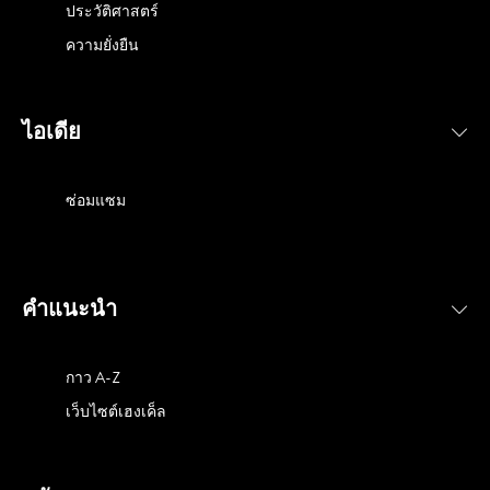
ประวัติศาสตร์
ความยั่งยืน
ไอเดีย
ซ่อมแซม
คำแนะนำ
กาว A-Z
เว็บไซต์เฮงเค็ล