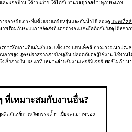
ละนอกบ้าน ใช้งานง่าย ใช้ได้กับงานวัสดุก่อสร้างทุกประเภท
รการยึดเกาะที่แข็งแรงแต่ยืดหยุ่นและกันน้ำได้ ลองดู
แพทเท็คส
มาพร้อมกับระบบการจัดส่งที่แตกต่างกันและยึดติดกับวัสดุได้ห
ารการยึดเกาะที่แม่นยำและแข็งแรง
แพทเท็คส์ กาวยางอเนกประส
คุณภาพสูง สูตรปราศจากสารโทลูอีน ปลอดภัยต่อผู้ใช้งาน ใช้งาน
้งเร็วภายใน 10 นาที เหมาะสำหรับงานเฟอร์นิเจอร์ ฟอร์ไมก้า ปา
 ที่เหมาะสมกับงานอื่น?
งดูผลิตภัณฑ์กาวนวัตกรรมล้ำๆ เปี่ยมคุณภาพของ