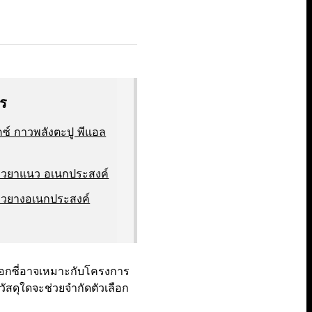
าร
คซ์ กาวพลังตะปู พีแอล
าวยาแนว อเนกประสงค์
าวยางอเนกประสงค์
พ็อกซี่อาจเหมาะกับโครงการ
ัสดุใดจะช่วยจำกัดตัวเลือก