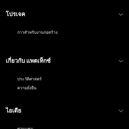
บทความ
โปรเจค
อ่านยาว
บทความ
7 นาที
อ่านยาว
บทความ
5 นาที
อ่านยาว
วิธีใช้กาวร้อน ซูเปอร์กลู ซูเปอร์ฮีโร่ผู้
บทความ
4 นาที
อ่านยาว
กาวประสานท่อช่วยยึดเกลียวและข้อ
กาวสำหรับงานก่อสร้าง
บทความ
แข็งแกร่งมายาวนานกว่า 60 ปี
4 นาที
อ่านยาว
วิธีขจัดคราบกาวบนกระเบื้องยางและ
บทความ
ต่อ
7 นาที
อ่านยาว
ปืนกาวเพียงอันเดียวก็ทั้งซ่อมและ
บทความ
พื้นผิวอื่นๆ บอกเลยว่าได้ผล
5 นาที
อ่านยาว
วิธีล้างกาวร้อนจากผิวหนังและพื้นผิ
สร้างได้หมด
5 นาที
มองหาวิธีใช้กาวอีพ็อกซี่ หรือวิธีผสม
วอื่นๆ
เกี่ยวกับ แพตเท็กซ์
ทุกคำตอบเกี่ยวกับวิธีกำจัดคราบกาว
กาวอีพ็อกซี่ คู่มือนี้ช่วยคุณได้
ร้อนติดผ้า
ประวัติศาสตร์
ความยั่งยืน
ไอเดีย
ซ่อมแซม