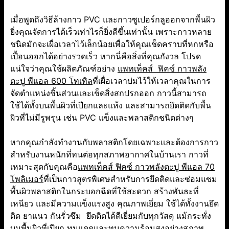
เมื่อพูดถึงวิธีล้างกาว PVC และกาวซูเปอร์กลูออกจากพื้นผิว
ยิ่งคุณจัดการได้เร็วเท่าไรก็ยิ่งดีขึ้นเท่านั้น เพราะกาวหลาย
ชนิดมักจะเผื่อเวลาไว้เล็กน้อยเพื่อให้คุณเช็ดคราบที่หกหรือ
เปื้อนออกได้อย่างรวดเร็ว หากนี่คือสิ่งที่คุณกังวล โปรด
แน่ใจว่าคุณใช้ผลิตภัณฑ์อย่าง
แพทเท็คส์ ฟิคซ์ กาวพลัง
ตะปู พีแอล 600 โทเทิล
ที่เผื่อเวลาบ่มไว้ให้เวลาคุณในการ
จัดตำแหน่งชิ้นส่วนและเช็ดสิ่งสกปรกออก กาวนี้สามารถ
ใช้ได้ทั้งบนพื้นผิวที่เปียกและแห้ง และสามารถยึดติดกับพื้น
ผิวที่ไม่มีรูพรุน เช่น PVC แข็งและพลาสติกชนิดต่างๆ
หากคุณกำลังทำงานกับพลาสติกโดยเฉพาะและต้องการกาว
สำหรับงานหนักที่ทนต่อทุกสภาพอากาศในบ้านเรา กาวที่
เหมาะสุดกับคุณคือ
แพทเท็คส์ ฟิคซ์ กาวพลังตะปู พีแอล 70
โพลิเมอร์
ที่เป็นกาวสูตรพิเศษสำหรับการยึดติดและซ่อมแซม
พื้นผิวพลาสติกในกระบอกฉีดที่ใช้สะดวก สร้างพันธะที่
เหนียว และมีความแข็งแรงสูง คุณภาพเยี่ยม ใช้ได้ทั้งงานยึด
ติด ยาแนว กันรั่วซึม ยึดติดได้ดีเยี่ยมกับทุกวัสดุ แม้กระทั่ง
บนพื้นผิวที่เปียก ทนแดดและทนความร้อนสูงอย่างสภาพ