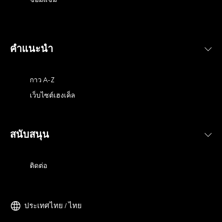
คำแนะนำ
กาว A-Z
เว็บไซต์เฮงเค็ล
สนับสนุน
ติดต่อ
ประเทศไทย / ไทย