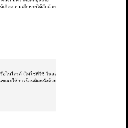
้เกิดความเสียหายได้อีกด้วย
ือไนไตรล์ (ไม่ใช่พีวีซี ไนลอน
โดยทั่วไป กาวร้อนติด
งกันขณะใช้กาวร้อนติดหนังด้วย
ที่ประมาณ 24 ชั่วโม