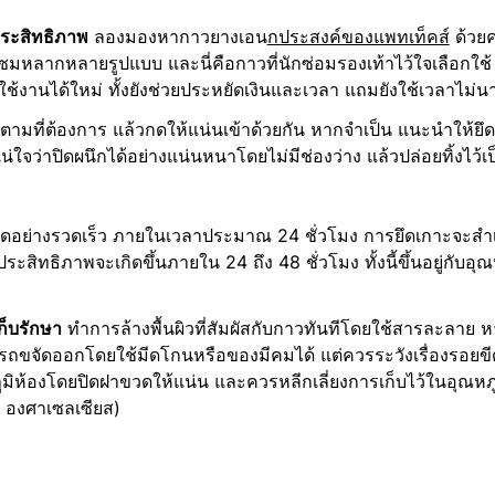
ประสิทธิภาพ
ลองมองหากาวยางเอน
กประสงค์ของแพทเท็คส์
ด้วยค
ซมหลากหลายรูปแบบ และนี่คือกาวที่นักซ่อมรองเท้าไว้ใจเลือกใช้ 
ช้งานได้ใหม่ ทั้งยังช่วยประหยัดเงินและเวลา แถมยังใช้เวลาไม่น
ตามที่ต้องการ แล้วกดให้แน่นเข้าด้วยกัน หากจำเป็น แนะนำให้ยึด
น่ใจว่าปิดผนึกได้อย่างแน่นหนาโดยไม่มีช่องว่าง แล้วปล่อยทิ้งไว้เ
ดอย่างรวดเร็ว ภายในเวลาประมาณ 24 ชั่วโมง การยึดเกาะจะสำเร็
ะสิทธิภาพจะเกิดขึ้นภายใน 24 ถึง 48 ชั่วโมง ทั้งนี้ขึ้นอยู่กับอ
็บรักษา
ทำการล้างพื้นผิวที่สัมผัสกับกาวทันทีโดยใช้สารละลาย 
ถขจัดออกโดยใช้มีดโกนหรือของมีคมได้ แต่ควรระวังเรื่องรอยขี
หภูมิห้องโดยปิดฝาขวดให้แน่น และควรหลีกเลี่ยงการเก็บไว้ในอุณหภู
0 องศาเซลเซียส)